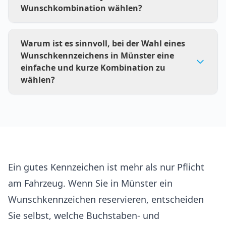
Wunschkombination wählen?
Reservierungsgebühr für die Reservierung.
Diese Gebühren werden meist zusammen mit
Nein, bei E-, H- oder Saisonkennzeichen sind
der Zulassung berechnet.
Warum ist es sinnvoll, bei der Wahl eines
nicht alle Kombinationen möglich, da
Wunschkennzeichens in Münster eine
zusätzliche Zeichen wie E oder H Platz
einfache und kurze Kombination zu
benötigen. Kürzere Kombinationen mit 4–6
wählen?
Zeichen sollten vorab mit der Zulassungsstelle
abgestimmt werden.
Kurze und leicht merkbare Kennzeichen sind
praktischer im Alltag und optisch
ansprechender. Sie sind schneller
wiederzuerkennen und können besser zu
Namen, Jahreszahlen oder Firmen passen, was
Ein gutes Kennzeichen ist mehr als nur Pflicht
den persönlichen Mehrwert erhöht.
am Fahrzeug. Wenn Sie in Münster ein
Wunschkennzeichen reservieren, entscheiden
Sie selbst, welche Buchstaben- und